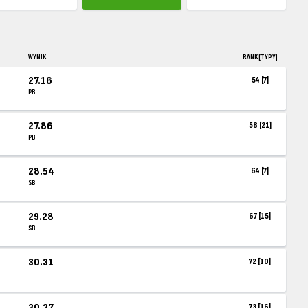
WYNIK
RANK [TYPY]
27.16
54 [7]
PB
27.86
58 [21]
PB
28.54
64 [7]
SB
29.28
67 [15]
SB
30.31
72 [10]
30.37
73 [16]