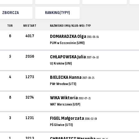
ZBIORCZA
RANKING(TYPY)
TOR
NR START
NAZWISKO I IMIĘ / KLUB-WOJ-TYP
6
4017
DOMARADZKA Olga
2001-06-04
PUM w Szczecinie (UME)
5
2056
CHŁAPOWSKA Julia
2007-04-10
UJ Kraków (UNI)
4
1275
BIELECKA Hanna
2007-09-25
PWr Wrocław (UTE)
8
3274
WIKA Wiktoria
2002-07-21
WAT Warszawa (USP)
3
1231
FIGEL Małgorzata
2006-02-09
PŚ Gliwice (UTE)
1
3213
CHRABĄSZCZ Weronika