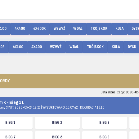
X100
4X400
4X400X
WZWYŻ
W DAL
TRÓJSKOK
KULA
DYS
00P
4X100
4X400
WZWYŻ
W DAL
TRÓJSKOK
KULA
DYSK
KORDY
Data aktualizacji: 2026-05
m K - Bieg 11
any START: 2026-05-24 12:25 | WYSTARTOWANO: 13:07:42 | DEKORACJA 13:10
BIEG 1
BIEG 2
BIEG 3
BIEG 7
BIEG 8
BIEG 9