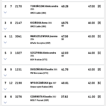
2
7
2170
TOROŃCZAK Aleksandra
49.26
47.00
[2]
2005
UMCS Lublin (UNI)
3
8
2147
KICIŃSKA Anna
48.75
46.00
[3]
2005
SB
UMCS Lublin (UNI)
4
11
3041
MARSZELEWSKA Joanna
47.50
45.00
[1]
2004
SB
APwSz Szczytno (USP)
5
3
1027
SZCZYRBA Aleksandra
42.03
44.00
[1]
2004
SB
AGH Kraków (UTE)
6
9
1251
DUDZIŃSKA Klaudia
41.70
43.00
[2]
2005
PW Warszawa (UTE)
7
12
2198
WYSOCZAŃSKA Iga
40.61
42.00
[4]
2007
Uniwersytet Radom (UNI)
8
6
3276
CZARNOTA Klaudia
37.62
41.00
[2]
2002
WSEiT Poznań (USP)