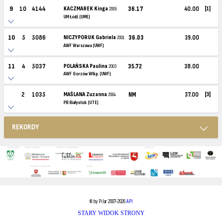
9
10
4144
KACZMAREK Kinga
36.17
40.00
[1]
2005
UM Łódź (UME)
10
5
5086
NICZYPORUK Gabriela
36.03
39.00
2001
AWF Warszawa (UWF)
11
4
5037
POLAŃSKA Paulina
35.72
38.00
2003
AWF Gorzów Wlkp. (UWF)
2
1035
MAŚLANA Zuzanna
NM
37.00
[3]
2004
PB Białystok (UTE)
REKORDY
© by Pilar 2007-2026
API
STARY WIDOK STRONY