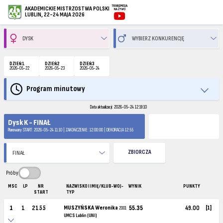
AKADEMICKIE MISTRZOSTWA POLSKI
LUBLIN, 22-24 MAJA 2026
DZIEŃ 1
DZIEŃ 2
DZIEŃ 3
2026-05-22
2026-05-23
2026-05-24
Program minutowy
Data aktualizacji: 2026-05-24 12:19:10
Dysk K - FINAŁ
Planowany START: 2026-05-24 11:10 | ZAKOŃCZENIE: 12:00:00 | DEKORACJA 12:55
ZBIORCZA
Próby
MSC
LP
NR
NAZWISKO I IMIĘ / KLUB-WOJ-
WYNIK
PUNKTY
START
TYP
1
1
2155
MUSZYŃSKA Weronika
55.35
49.00
[1]
2001
UMCS Lublin (UNI)